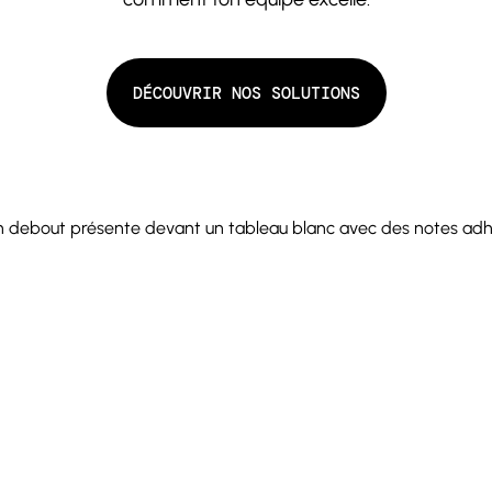
D
É
C
O
U
V
R
I
R
N
O
S
S
O
L
U
T
I
O
N
S
D
É
C
O
U
V
R
I
R
N
O
S
S
O
L
U
T
I
O
N
S