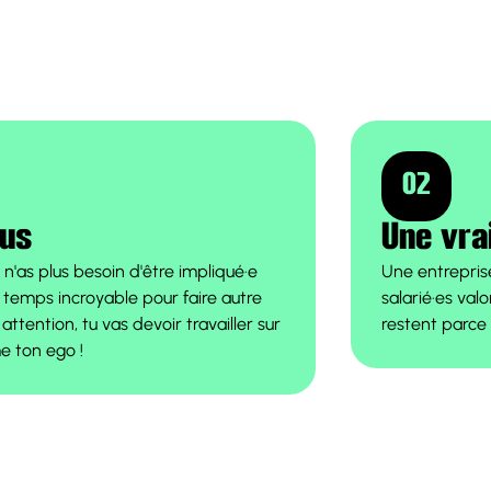
02
lus
Une vra
'as plus besoin d'être impliqué·e
Une entrepris
 temps incroyable pour faire autre
salarié·es val
 attention, tu vas devoir travailler sur
restent parce 
e ton ego !