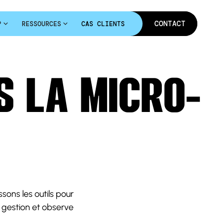
C
O
N
T
A
C
T
?
RESSOURCES
CAS CLIENTS
C
O
N
T
A
C
T
S LA MICRO-
ssons les outils pour
 gestion et observe