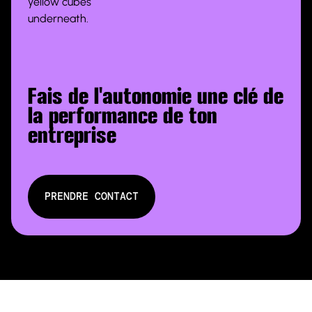
Fais de l'autonomie une clé de
la performance de ton
entreprise
P
R
E
N
D
R
E
C
O
N
T
A
C
T
P
R
E
N
D
R
E
C
O
N
T
A
C
T